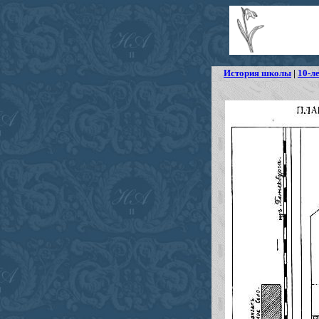
История школы
|
10-л