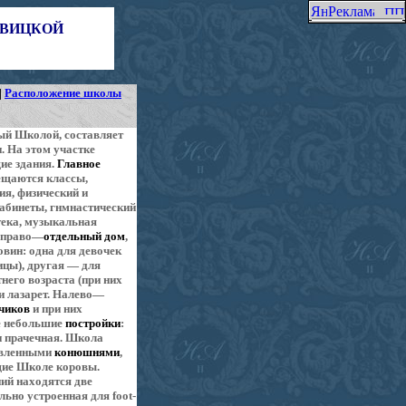
ЕВИЦКОЙ
|
Расположение школы
ый Школой, составляет
. На этом участке
ие здания.
Главное
ещаются классы,
я, физический и
кабинеты, гнмнастический
тека, музыкальная
Направо—
отдельный дом
,
овин: одна для девочек
ицы), другая — для
него возраста (при них
и лазарет. Налево—
чиков
и при них
ве небольшие
постройки
:
и прачечная. Школа
авленными
конюшнями
,
щие Школе коровы.
ий находятся две
ьно устроенная для foot-