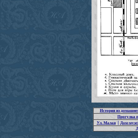
История из домашне
Прогулка п
|
Ул. Малая
Дом-музе