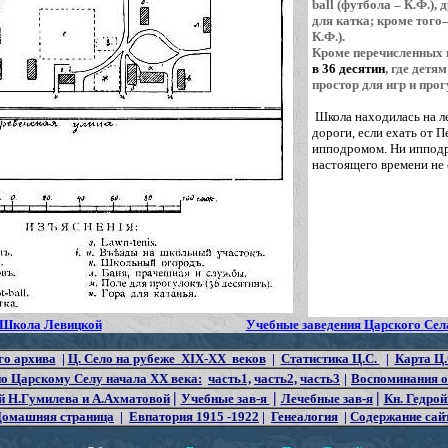
ball (футбола – К.Ф.),
для катка; кроме того—
К.Ф.).
Кроме перечисленных 
в 36 десятин
, где детя
простор для игр и про
Школа находилась на л
дороги, если ехать от П
ипподромом. Ни ипподр
настоящего времени не 
Школа Левицкой
Учебные заведения Царского Сел
го архива
|
Ц. Село на рубеже XIX-XX веков
|
Статистика Ц.С.
|
Карта Ц.
о Царскому Селу начала XX века:
часть1,
часть2,
часть3
|
Воспоминания о
|
|
|
й Н.Гумилева и А.Ахматовой
Учебные зав-я
Лечебные зав-я
Кн. Гедрой
Домашняя страница
|
Евпатория 1915 -1922
|
Генеалогия
|
Содержание сай