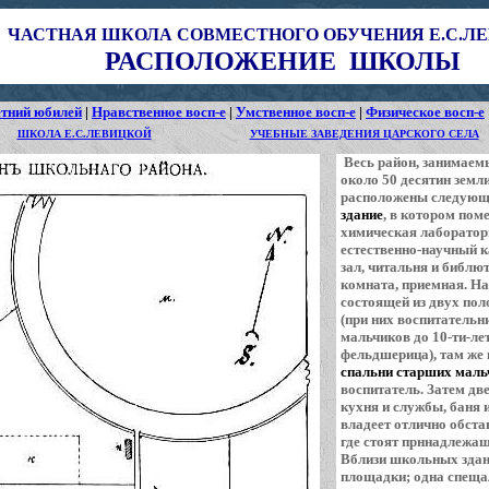
ЧАСТНАЯ ШКОЛА СОВМЕСТНОГО ОБУЧЕНИЯ Е.С.Л
РАСПОЛОЖЕНИЕ ШКОЛЫ
етний юбилей
|
Нравственное восп-е
|
Умственное восп-е
|
Физическое восп-е
ШКОЛА Е.С.ЛЕВИЦКОЙ
УЧЕБНЫЕ ЗАВЕДЕНИЯ ЦАРСКОГО СЕЛА
Весь район, занимаем
около 50 десятин земли
расположены следующ
здание
, в котором пом
химическая лаборатори
естественно-научный 
зал, читальня и библю
комната, приемная. 
состоящей из двух пол
(при них воспитательн
мальчиков до 10-ти-лет
фельдшерица), там же 
спальни старших маль
воспитатель. Затем д
кухня и службы, баня 
владеет отлично обст
где стоят прннадлежа
Вблизи школьных здан
площадки; одна спещал