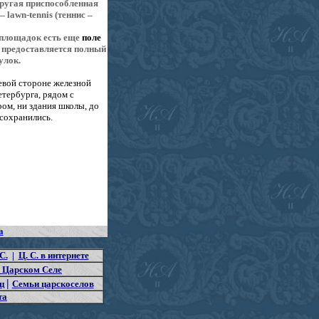
 другая приспособленная
 lawn-tennis (теннис –
площадок есть еще
поле
м предоставляется полный
гулок.
евой стороне железной
етербурга, рядом с
ом, ни здания школы, до
сохранились.
а
С.
|
Ц. С. в интернете
 Царском Селе
|
ц
Семьи царскоселов
та