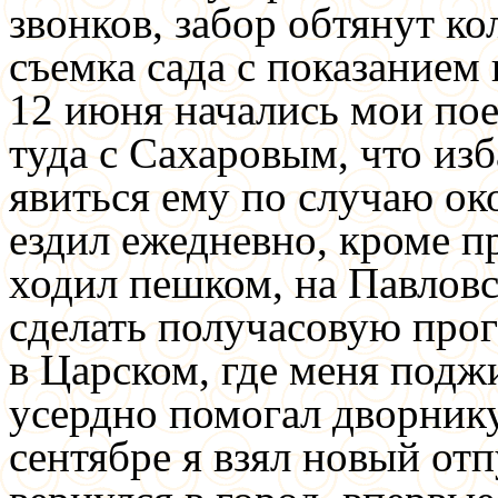
звонков, забор обтянут к
съемка сада с показанием
12 июня начались мои поез
туда с Сахаровым, что из
явиться ему по случаю ок
ездил ежедневно, кроме п
ходил пешком, на Павловс
сделать получасовую прог
в Царском, где меня подж
усердно помогал дворнику
сентябре я взял новый отп