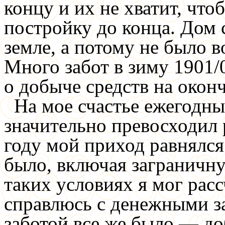
концу и их не хватит, что
постройку до конца. Дом 
земле, а потому не было 
Много забот в зиму 1901/
о добыче средств на окон
На мое счастье ежегодн
значительно превосходил 
году мой приход равнялся
было, включая заграничну
таких условиях я мог расс
справлюсь с денежными з
заботой все же было — до