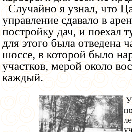
Случайно я узнал, что Ц
управление сдавало в аре
постройку дач, и поехал т
для этого была отведена ч
шоссе, в которой было на
участков, мерой около во
каждый.
У
по
ле
уч