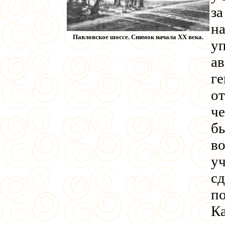
за
н
Павловское шоссе. Снимок начала XX века.
уп
ав
ге
от
че
бы
во
уч
сд
п
Ка