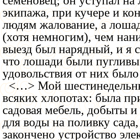
семеновец; он уступал на 
экипажа, при кучере и ко
людям жалование, а лошад
(хотя немногим), чем нан
выезд был нарядный, и я с
что лошади были пугливы 
удовольствия от них было
<…>
Мой шестинедельны
всяких хлопотах: была пр
садовая мебель, добыты и
для воды на поливку сада
закончено устройство эле