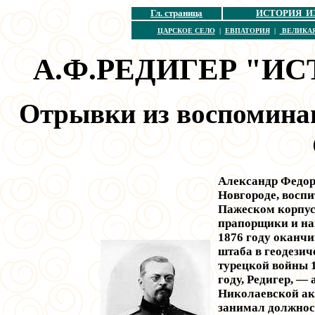
Гл. страница
ИСТОРИЯ И
ЦАРСКОЕ СЕЛО
|
ЕВПАТОРИЯ
|
ВЕЛИКА
А.
Ф.РЕДИГЕР "И
Отрывки из воспомина
Александр Федоро
Новгороде, восп
Пажеском корпуса
прапорщики и на
1876 году оканч
штаба в геодезич
турецкой войны 1
году, Редигер, —
Николаевской ак
занимал должнос