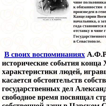
чине полковника 
к обязанностям
произведен в ген
Канцелярии Воен
начальника, а з
года становится 
отставку в чине 
Государственног
в Севастополе.
В своих воспоминаниях
А.Ф.Р
исторические события конца 
характеристики людей, играв
касается обстоятельств собс
государственных дел Александ
свободное время посвящал стр
собственной дачи в Царском С