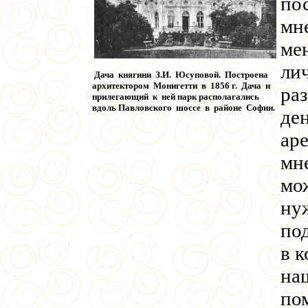
по
мн
ме
лич
Дача княгини З.И. Юсуповой. Построена
архитектором Монигетти в 1856 г. Дача и
ра
прилегающий к ней парк располагались
вдоль Павловского шоссе в районе Софии.
ден
ар
мне
мож
нуж
под
в к
на
по