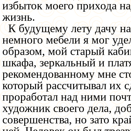
избыток моего прихода н
жизнь.
К будущему лету дачу на
немного мебели я мог уде
образом, мой старый каби
шкафа, зеркальный и платя
рекомендованному мне ст
который рассчитывал их сд
проработал над ними почт
художник своего дела, до
совершенства, но зато кр
ней. Человек он был трез