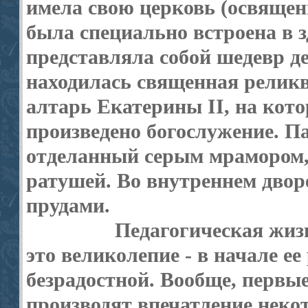
имела свою церковь (освященн
была специально встроена в з
представляла собой шедевр де
находилась священная реликв
алтарь Екатерины II, на кот
произведено богослужение. П
отделанный серым мрамором, 
ратушей. Во внутреннем дворе
прудами.
Педагогическая жизн
это великолепие - в начале ее
безрадостной. Вообще, первы
производят впечатление некото