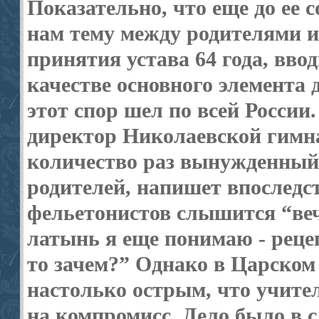
Показательно, что еще до ее 
нам тему между родителями и
принятия устава 64 года, вво
качестве основного элемента 
этот спор шел по всей России
директор Николаевской гимна
количество раз вынужденный 
родителей, напишет впоследс
фельетонистов слышится “веч
латынь я еще понимаю - рецеп
то зачем?” Однако в Царском
настолько острым, что учит
на компромисс. Дело было в