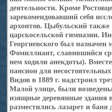
деятель­но­сти. Кроме Ростов
зарекомендовавший себя иссл
архонтов. Цыбульский также 
царско­сельской гимназии. И
Георгиевского был назначен 
Фомиллиант, славившийся ср
нем ходили анекдоты). Вмест
пансион для несостоятельных
Видов в 1889 г. надстроил тр
Малой улице, были возведен
изящные деревянные здания в
разместились лазарет и баня