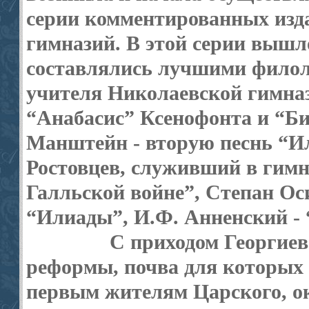
серии комментированных изда
гимназий. В этой серии вышл
составлялись лучшими филол
учителя Николаевской гимназ
“Анабасис” Ксенофонта и “Би
Манштейн - вторую песнь “И
Ростовцев, служивший в гимна
Галльской войне”, Степан Ос
“Илиады”, И.Ф. Анненский - 
С приходом Георгиев
реформы, почва для которых б
первым жителям Царского, о