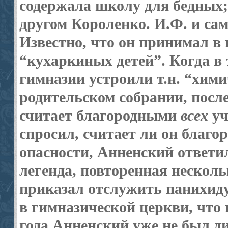
содержала школу для бедных
другом Короленко. И.Ф. и са
Известно, что он принимал в
“кухаркиных детей”. Когда в
гимназии устроили т.н. “хим
родительском собрании, после
считает благородными
всех
уч
спросил, считает ли он благо
опасности, Анненский ответи
легенда, повторенная нескольк
приказал отслужить панихид
в гимназической церкви, что 
года Анненский уже не был ди