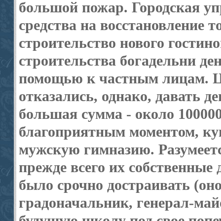
большой пожар. Городская уп
средства на восстановление т
строительство нового гостино
строительства богадельни ден
помощью к частным лицам. Ц
отказались, однако, давать д
большая сумма - около 10000
благоприятным моментом, куп
мужскую гимназию. Разумеетс
прежде всего их собственные 
было срочно достраивать (он
градоначальник, генерал-майо
будущую школу под свое попе