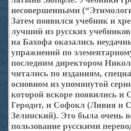
несовер­шенными (“Этимолог
Затем появился учебник и хр
лучший из русских учебников
на Бахофа оказались неудачн
упражнений по элементарном
последним директором Никол
читались по изданиям, специ
основном из упомянутой сери
которой вскоре появились и О
Геродот, и Софокл (Ливия и С
Зелинский). Это была очень в
пользование русскими перевод