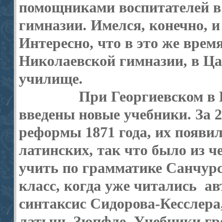
помощ­никами воспита­телей 
гимназии. Имелся, конечно, 
Интересно, что в это же врем
Николаевской гимназии, в Ца
училище.
При Георгиевском в
введены новые учебники. За 
реформы 1871 года, их появил
латинских, так что было из 
учить по грамматике Санчурск
класс, когда уже читались
ав
синтаксис Сидорова-Кесслера,
латынь Зюпфле. Учебники гре