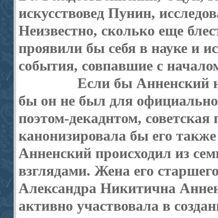
искусствовед Пунин, исследов
Неизвестно, сколько еще бле
проявили бы себя в науке и и
события, совпавшие с началом
Если бы Анненский н
бы он не был для официально
поэтом-декаднтом, советская
канонизировала бы его также
Анненский происходил из се
взглядами. Жена его старшег
Александра Никитична Анненс
активно участво­вала в созда