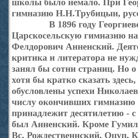
школы было немало. При Гео
гимназию Н.Н.Трубицын, русс
В 1896 году Георгиев
Царскосельскую гимназию на
Фелдорович Анненский. Деят
критика и литератора не нужд
занял бы сотни страниц. Но о
хотя бы кратко сказать здесь
обусловлены успехи Николаев
числу окончивших гим­назию 
принадлежит десятилетию - с 
был Анненский. Кроме Гумил
Вс. Рождественнский, Оцуп, 