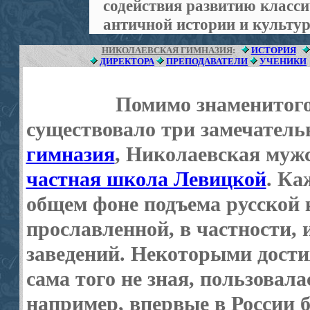
содействия развитию класс
античной истории и культу
НИКОЛАЕВСКАЯ ГИМНАЗИЯ
:
ИСТОРИЯ
ДИРЕКТОРА
ПРЕПОДАВАТЕЛИ
УЧЕНИКИ
Помимо знаменитого ли
существовало три замечател
гимназия
, Николаевская муж
частная школа Левицкой
. Ка
общем фоне подъема русской 
прославленной, в частности,
заведений. Некоторыми дости
сама того не зная, пользовал
например, впервые в России б