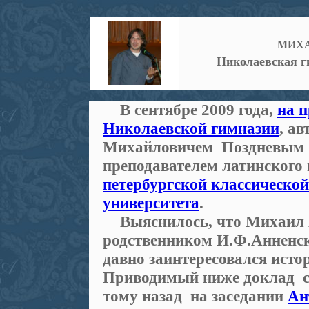
МИХА
Николаевская г
В сентябре 2009 года,
на п
Николаевской гимназии
, а
Михайловичем Поздневым
преподавателем латинского 
петербургской классическо
университета
.
Выяснилось, что Михаил
родственником И.Ф.Анненск
давно заинтересовался исто
Приводимый ниже доклад с
тому назад на заседании
Ан