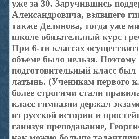
уже за 30. Заручившись подд
Александровича, взявшего ги
также Делянова, тогда уже ми
школе обязательный курс греч
При 6-ти классах осуществит
объеме было нельзя. Поэтому 
подготовительный класс был о
латынь. (Ученикам первого к
более строгими стали правил
класс гимназии держал экзам
из русской истории и простей
ганизуя преподавание, Георги
как мож­но больше талантлив