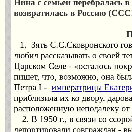
Нина с семьей перебралась в
возвратилась в Россию (ССС
П
1.
Зять С.С.Сковронского гов
любил рассказывать о своей тет
Царском Селе - «осталось пок
пишет, что, возможно, она бы
Петра
I
-
императрицы Екате
приблизила их ко двору, даров
расположенную неподалеку от
2. В 1950 г., в связи со ссо
депортировали совграждан - в