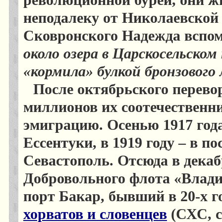
революционной бурей, они ж
неподалеку от Николаевской 
Сковронского Надежда вспом
около озера в Царскосельско
«кормила» булкой бронзового 
После октябрьского перевор
миллионов их соотечественни
эмиграцию. Осенью 1917 года
Ессентуки, в 1919 году – в п
Севастополь. Отсюда в декабр
Добровольного флота «Влад
порт Бакар, бывший в 20-х 
хорватов и словенцев
(СХС, с