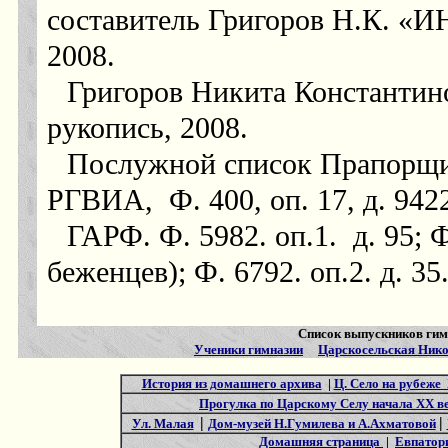
составитель Григоров Н.К
.
«И
2008.
Григоров Никита Константино
рукопись, 2008.
Послужной список Прапорщика
РГВИА,
Ф. 400, оп. 17, д. 942
ГАРФ. Ф. 5982. оп.1.
д. 95; 
беженцев); Ф. 6792. оп.2. д. 35.
Cписок выпускников гим
Ученики гимназии
Царскосельская Нико
История из домашнего архива
|
Ц. Село на рубеже
Прогулка по Царскому Селу начала XX в
|
|
Ул. Малая
Дом-музей Н.Гумилева и А.Ахматовой
Домашняя страница
|
Евпатори