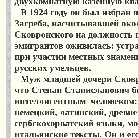
двухкомнатную казенную ква
В 1924 году он был избран 
Загреба, насчитывавшей окол
Сковронского на должность 
эмигрантов оживилась: устр
при участии местных знамен
русских умельцев.
Муж младшей дочери Сков
что Степан Станиславович 
интеллигентным
человеком:
немецкий, латинский, древне
сербскохорватский языки, мо
итальянские тексты. Он и ег