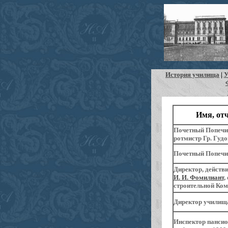
История училища
|
У
Имя, отч
Почетный Попеч
ротмистр Гр. Гуд
Почетный
Попечит
Директор, действ
И. И. Фомилиант
,
строительной Ком
Директор училища
Инспектор пансион