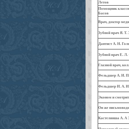
Летов
Помощник классны
Басов
Врач, доктор меди
Зубной врач Я. Т
Дантист А. Н. Го
Зубной врач Е. Л
Глазной врач, кол
Фельдшер А. И. 
Фельдшер И. А. И
Эконом и смотрит
Он же письмовод
Кастелянша А. А 
Церковный старос