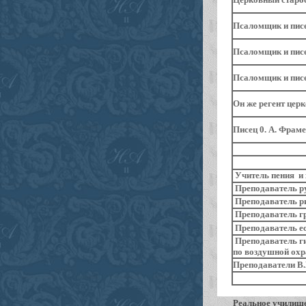
Псаломщик и писе
Псаломщик и писе
Псаломщик и писе
Он же регент цер
Писец 0. А. Фраме
Учитель пения и 
Преподаватель ру
Преподаватель р
Преподаватель гр
Преподаватель ес
Преподаватель ги
по воздушной охр
Преподаватели В.
Реальное училищ