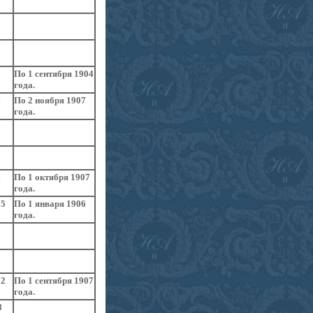
2
По 1 сентября 1904
года.
4
По 2 ноября 1907
года.
9
4
По 1 октября 1907
года.
05
По 1 января 1906
года.
2
02
По 1 сентября 1907
года.
8