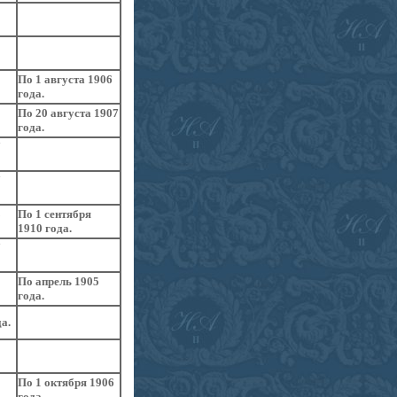
2
По 1 августа 1906
года.
По 20 августа 1907
года.
7
7
8
По 1 сентября
1910 года.
7
По апрель 1905
года.
а.
По 1 октября 1906
года.