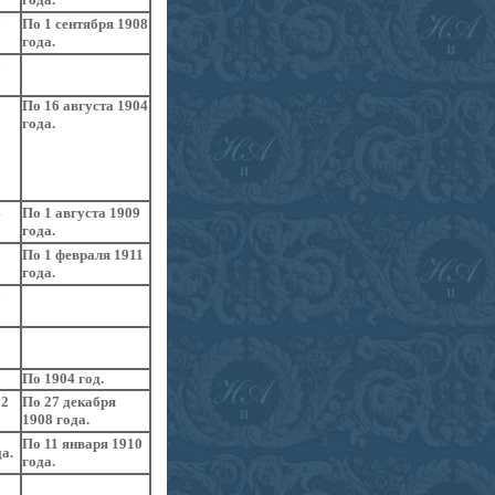
7
По 1 сентября 1908
года.
8
По 16 августа 1904
года.
4
По 1 августа 1909
года.
По 1 февраля 1911
года.
8
По 1904 год.
02
По 27 декабря
1908 года.
По 11 января 1910
а.
года.