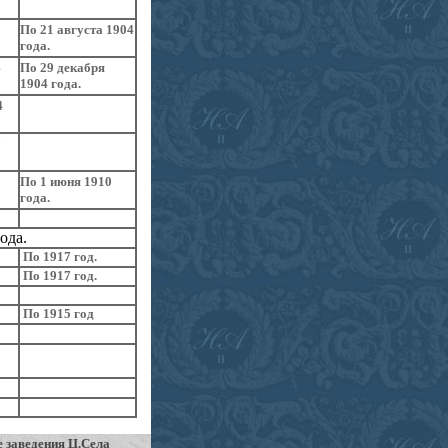
По 21 августа 1904
года.
4
По 29 декабря
1904 года.
4
7
По 1 июня 1910
года.
ода.
По 1917 год.
По 1917 год.
По 1915 год
 заведения Ц.Села