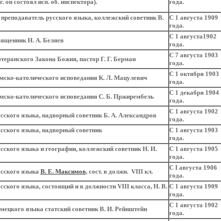
г. он состоял исп. об. инспектора).
года.
, преподаватель русского языка, коллежский советник
В.
С 1 августа 1909
года.
С 1 августа1902
вященник Н. А. Беляев
года.
С 7 августа 1903
теранского Закона Божия, пастор Г. Г. Берман
года.
С 1 октября 1903
мско-католического исповедания К. Л. Мацулевич
года.
С 1 декабря 1904
мско-католического исповедания С. Б. Пржирембель
года.
С 1 августа 1902
сского языка, надворный советник Б. А. Александров
года.
сского языка, надворный советник
С 1 августа 1903
года.
сского языка и географии, коллежский советник Н. И.
С 1 августа 1905
года.
С I августа 1906
усского языка
В. Е. Максимов
, сост. в должн. VIII кл.
года.
ского языка, состоящий и в должности VIII класса, Н. В.
С 1 августа 1909
года.
С 1 августа 1902
мецкого языка статский советник В. И. Рейнштейн
года.