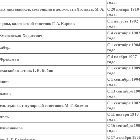
года.
х наставников, состоящий в должности Х класса, М. А.
С 20 января 1910
года.
С 1 августа 1902
цины, коллежский советник Г. А. Карпов
года.
С 4 сентября 190
. Хмелевская-Ходасевич
года.
С 1 сентября 190
льдберг
года.
С 4 ноября 1907
. Фрейдман
года.
С 1 сентября 190
лежский советник Г. В. Бобин
года
С 1 сентября 190
Панин
года.
С 13 сентября 19
ванов
года.
С 1 сентября 190
ель здания, титулярный советникъ М. Г. Козмин
года.
С 11 января 1910
итель
года
С 16 сентября 19
Зубчанинова
года.
С 17 декабря 190
та А. Г. Барабанов