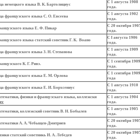
С 1 августа 1908
а немецкого языка В. К. Бартолициус
года.
С 1 августа 1902
а французского языка С. О. Евсеева
года.
С 20 октября 190
анцузского языка Е. Ф. Пикар
года.
С I августа 1906
анцузского языка статский советник Г. К. Воано
года.
С 1 августа 1909
а французского языка 3. Н. Степанова
года.
С 1 сентября 190
анцузского К. Г. Ривэ.
года.
С 1 сентября 190
а французского языка Е. М. Орлова
года
С 1 августа 1910
а французского языка Е. И. Борхсениус
года.
тематики, физики и французскаго языка, коллежски
С 1 августа 1904
бес
года.
С 1 августа 1905
тематики, коллежский советник В. Н. Бобылев
года.
С 20 октября 190
атематики А. А. Чебыщев-Дмитриев
года.
С 20 октября 190
зики статский советникь И. А. Лебедев
года.