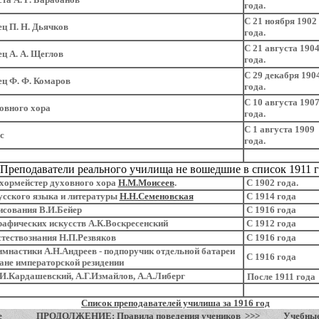
года.
С 21 ноября 1902
ц П. Н. Дьячков
года.
С 21 августа 190
ц А. А. Щеглов
года.
С 29 декабря 190
ц Ф. Ф. Комаров
года.
С 10 августа 190
ковного хора
года.
С 1 августа 1909
с
года.
Преподаватели реального училища не вошедшие в список 1911 г
хормейстер духовного хора
Н.М.Моисеев
.
С 1902 года.
сского языка и литературы
Н.Н.Семеновская
С 1914 года
исования В.И.Бейер
С 1916 года
афических искусств А.К.Воскресенский
С 1912 года
тествознания Н.П.Резвяков
С 1916 года
мнастики А.Н.Андреев - подпоручик отдельной батареи
С 1916 года
ане императорской резидении
И.Кардашевский, А.Г.Измайлов, А.А.Либерг
После 1911 года
Список преподавателей училиша за 1916 год
е
ПРОДОЛЖЕНИЕ: Правила поведения учеников >>>
Учебные