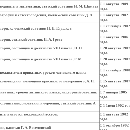
С 1 августа 1909
одаватель математики, статский советник И. М. Шамаев
года.
ографии и естествоведения, коллежский советник
Д. А.
С 1 августа 1902
года.
С 1 сентября 190
тори, коллежский советник П. П. Глушков
года.
С 1 августа 1906
ории, статский советник II. А. Греве
года.
ории, состоящий в должности VIII класса, П. П.
С 20 августа 190
года.
тории, состоящий в должности VIII класса,
Г. М.
С 20 августа 190
года.
С 1 сентября 190
еподавателем приватных уроков латинского языка
года.
коноведения, помощник присяжного поверенного, А. П.
С 15 августа 190
года.
иватных уроков латинского языка, надворный советник
С 7 января 1905
года.
топнсания, рисования и черчения, статский советник А.
С 1 1юля 1902 год
ительнаго кл. коллежский ассесор
С 1 августа 1902
года.
С 1 октября 1902
и, капитан Г. А. Веселовский
года.