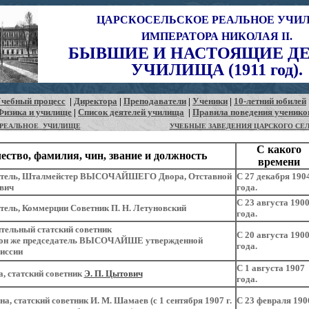
ЦАРСКОСЕЛЬСКОЕ РЕАЛЬНОЕ УЧ
ИМПЕРАТОРА НИКОЛАЯ II.
БЫВШИЕ И НАСТОЯЩИЕ Д
УЧИЛИЩА (1911 год).
чебный процесс
|
Директора
|
Преподаватели
|
Ученики
|
10-летний юбилей
Физика и училище
|
Список деятелей училища
|
Правила поведения ученико
РЕАЛЬНОЕ УЧИЛИЩЕ
УЧЕБНЫЕ ЗАВЕДЕНИЯ ЦАРСКОГО СЕ
С какого
ество, фамилия, чин, звание и должность
времени
итель, Шталмейстер ВЫСОЧАЙШЕГО Двора, Отставной
С 27 декабря 190
ович
года.
С 23 августа 190
ель, Коммерции Советник П. Н. Летуновский
года.
ительный статский советник
С 20 августа 190
 он же председатель ВЫСОЧАЙШЕ утвержденной
года.
иссии
С 1 августа 1907
, статский советник
Э. П. Цытович
года.
а, статский советник И. М. Шамаев (с 1 сентября 1907 г.
С 23 февраля 190