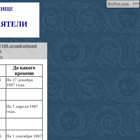
ИЛИЩЕ
ЕЯТЕЛИ
|
100-летний юбилей
в
ЛА
До какого
времени
4
По 27 декабря
1907 года.
0
0
По 7 апреля 1907
года.
6
По 1 сентября 1907