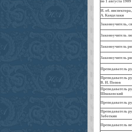
по 1 августа 1909 
И. об. инспектора
А. Канделаки
Законоучитель, с
Законоучитель лю
Законоучитель ри
Законоучитель ри
Преподаватель ру
Преподаватель ру
В. И. Попов
Преподаватель
ру
Шпаковский
Преподаватель р
Преподаватель рус
Заботкин
Преподаватель
не