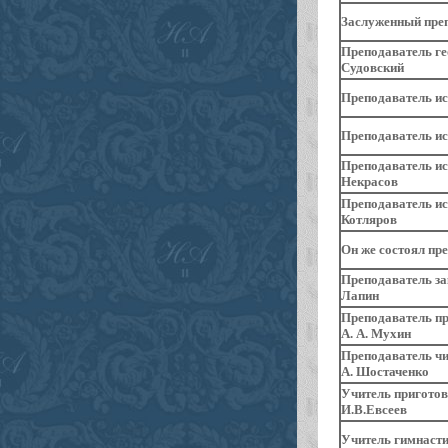
Заслуженный преп
Преподаватель ге
Судовский
Преподаватель
ис
Преподаватель ист
Преподаватель ист
Некрасов
Преподаватель ис
Котляров
Он же состоял пр
Преподаватель за
Лапин
Преподаватель пр
А. А. Мухин
Преподаватель чис
А. Шостаченко
Учитель приготов
И.В.Евсеев
Учитель гимнастик