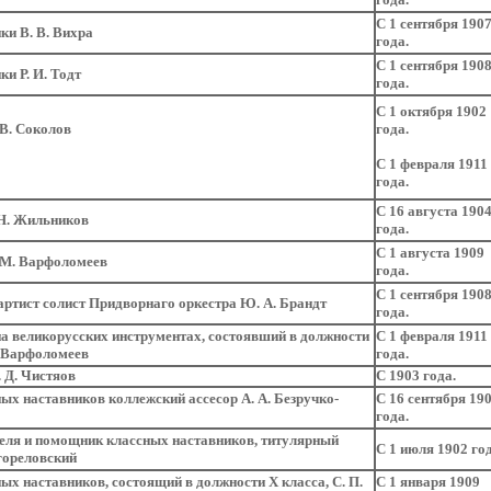
С 1 сентября 190
ки В. В. Вихра
года.
С 1 сентября 190
и Р. И. Тодт
года.
С 1 октября 1902
 В. Соколов
года.
С 1 февраля 1911
года.
С 16 августа 190
 Н. Жильников
года.
С 1 августа 1909
 М. Варфоломеев
года.
С 1 сентября 190
артист солист Придворнаго оркестра Ю. А. Брандт
года.
а великорусских инструментах, состоявший в должности
С 1 февраля 1911
. Варфоломеев
года.
 Д. Чистяов
С 1903 года.
х наставников коллежский ассесор А. А. Безручко-
С 16 сентября 19
года.
еля и помощник классных наставников, титулярный
С 1 июля 1902 год
гореловский
х наставников, состоящий в должности Х класса, С. П.
С 1 января 1909