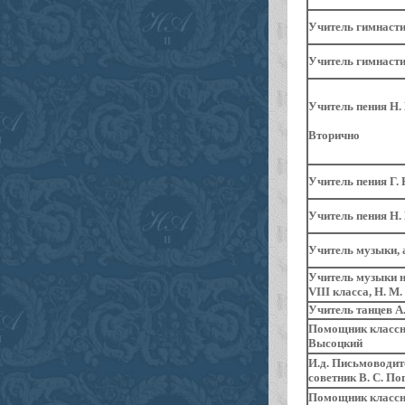
Учитель гимнасти
Учитель гимнастик
Учитель
пения Н.
Вторично
Учитель пения Г.
Учитель пения Н.
Учитель
музыки, 
Учитель
музыки н
VIII класса, Н. М
Учитель танцев А.
Помощник классны
Высоцкий
И.д. Письмоводит
советник В. С. По
Помощник классны