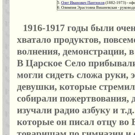
5.
Олег Иванович Пантюхов
(1882-1973) - оф
6. Олимпия Эрастовна Вишневская - руководи
1916-1917 годы были оче
хватало продуктов, повсе
волнения, демонстрации, 
В Царское Село прибывали
могли сидеть сложа руки,
девушки, которые стремил
собирали пожертвования,
изучали радио азбуку и т.
которые он писал отцу во 
товарищам по гимназии и 