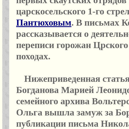
первых скаутских отрядов 
царскосельского 1-го стре
Пантюховым
. В письмах К
рассказывается о деятельн
переписи горожан Црского
походах.
Нижеприведенная статья
Богданова Марией Леонидо
семейного архива Вольтер
Ольга вышла замуж за Бор
публикации письма Никола