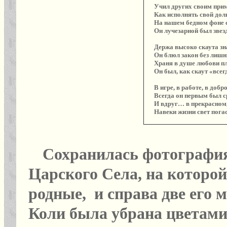
Учил других своим при
Как исполнять свой долг
На нашем бедном фоне 
Он лучезарной был звез
Держа высоко скаута з
Он блюл закон без лишн
Храня в душе любови п
Он был, как скаут «всег
В игре, в работе, в добр
Всегда он первым был с
И вдруг… в прекрасном,
Навеки жизни свет погас!
Сохранилась фотография
Царского Села, на которой
родные, и справа две его
Коли была убрана цветами