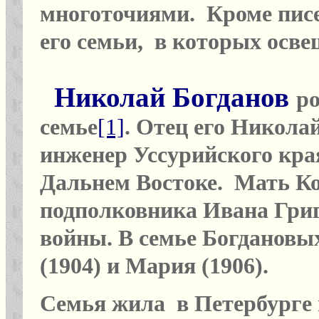
многоточиями. Кроме писе
его семьи, в которых осве
Николай Богданов
ро
семье
[1]
. Отец его Никол
инженер Уссурийского края
Дальнем Востоке. Мать К
подполковника Ивана Григ
войны.
В семье Богдановых
(1904) и Мария (1906).
Семья жила в Петербурге и