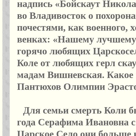
надпись «Бойскаут Никола
во Владивосток о похорона
почестями, как военного, 
венках: «Нашему лучшему д
горячо любящих Царскосе
Коле от любящих герл ска
мадам Вишневская. Какое
Пантюхов Олимпии Эрасто
Для семьи смерть Коли бы
года Серафима Ивановна с
Царское Село они больше н