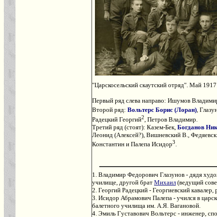
"Царскосельский скаутский отряд". Май 1917
Первый ряд слева направо: Ишумов Владими
Второй ряд:
Вольтерс Борис (Лоран)
, Глаз
2
Радецкий Георгий
, Петров Владимир.
Третий ряд (стоят): Казем-Бек,
Богданов Ник
Леонид (Алексей?), Вишневский В., Федяевск
3
Константин и Палепа Исидор
.
1. Владимир Федорович Глазунов - дядя худ
училище, другой брат
Михаил
(ведущий сове
2. Георгий Радецкий - Георгиевский кавалер
3. Исидор Абрамович Палепа - учился в царс
балетного училища им. А.Я. Вагановой.
4. Эмиль Густавович Вольтерс - инженер, спо