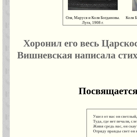
Оля, Маруся и Коля Богдановы.
Коля Б
Луга, 1908 г.
Хоронил его весь Царскос
Вишневская написала стих
Посвящается
Ушел от нас он светлый
Туда, где нет печали, сл
Живя средь нас, он скау
Отряду правды свет он н