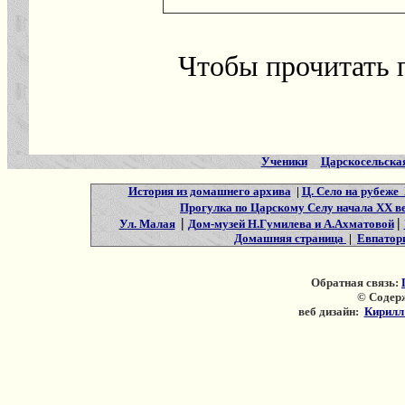
Чтобы прочитать 
Ученики
Царскосельска
История из домашнего архива
|
Ц. Село на рубеже
Прогулка по Царскому Селу начала XX в
|
|
Ул. Малая
Дом-музей Н.Гумилева и А.Ахматовой
Домашняя страница
|
Евпатори
Обратная связь:
© Содер
веб дизайн:
Кирилл