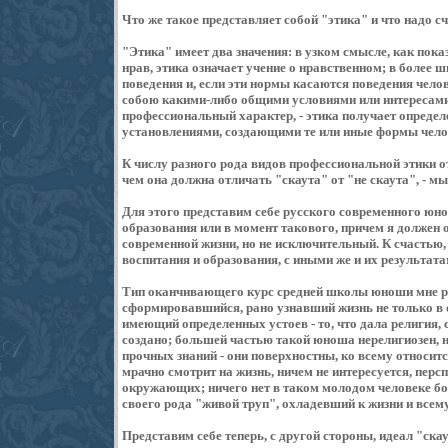
Что же такое представляет собой "этика" и что надо 
"Этика" имеет два значения: в узком смысле, как пока
нрав, этика означает учение о нравственном; в более
поведения и, если эти нормы касаются поведения чело
собою какими-либо общими условиями или интересами,
профессиональный характер, - этика получает опреде
установлениями, создающими те или иные формы чело
К числу разного рода видов профессиональной этики о
чем она должна отличать "скаута" от "не скаута", - мы
Для этого представим себе русского современного юн
образования или в момент такового, причем я должен 
современной жизни, но не исключительный. К счастью,
воспитания и образования, с иными же и их результата
Тип оканчивающего курс средней школы юноши мне рис
сформировавшийся, рано узнавший жизнь не только в о
имеющий определенных устоев - то, что дала религия,
создано; большей частью такой юноша нерелигиозен, н
прочных знаний - они поверхностны, ко всему относитс
мрачно смотрит на жизнь, ничем не интересуется, перс
окружающих; ничего нет в таком молодом человеке бо
своего рода "живой труп", охладевший к жизни и всему,
Представим себе теперь, с другой стороны, идеал "скау