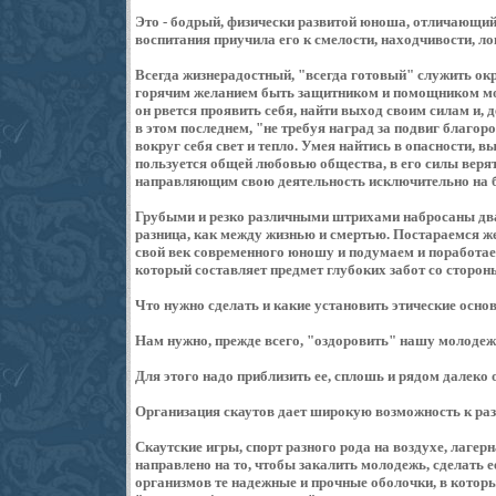
Это - бодрый, физически развитой юноша, отличающи
воспитания приучила его к смелости, находчивости, лов
Всегда жизнерадостный, "всегда готовый" служить о
горячим желанием быть защитником и помощником мо
он рвется проявить себя, найти выход своим силам и, 
в этом последнем, "не требуя наград за подвиг благор
вокруг себя свет и тепло. Умея найтись в опасности, 
пользуется общей любовью общества, в его силы верят
направляющим свою деятельность исключительно на бл
Грубыми и резко различными штрихами набросаны два
разница, как между жизнью и смертью. Постараемся ж
свой век современного юношу и подумаем и поработае
который составляет предмет глубоких забот со сторон
Что нужно сделать и какие установить этические осно
Нам нужно, прежде всего, "оздоровить" нашу молодеж
Для этого надо приблизить ее, сплошь и рядом далеко
Организация скаутов дает широкую возможность к раз
Скаутские игры, спорт разного рода на воздухе, лагерн
направлено на то, чтобы закалить молодежь, сделать 
организмов те надежные и прочные оболочки, в которы