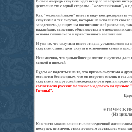
В свою очередь скаутизм идет всецело навстречу инте
деятельности с одной стороны - "железный закон", а с 
Как "железный закон" имеет в виду контролировать уч
скаутизмом тех скаутов, которые не исполняют своего 
заведением, дающим им воспитание и образование, так
важнейших сыновних обязанностях в отношении к сам
основы типического и нравственного воспитания.
И уже то, что скаутизм имеет эти два установления на
скаутизм ставит долг скаута в отношении семьи и шко
Несомненно, что дальнейшее развитие скаутизма даст 
семьей и школой.
Будем же надеяться на то, что призыв скаутизма о друж
останется бесплодным, что он встретит отклик в тех л
скаутизма над русской молодежью разгорится ярким с
сотни тысяч русских мальчиков и девочек на призыв: "
Готовы!".
Царс
ЭТИЧЕСКИ
(Из цикла
Как часто можно слышать в повседневной жизни слова: 
поступок не этичен, этика военного заставляет меня та