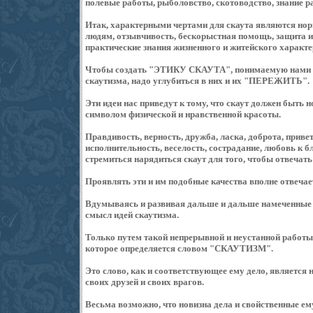
полевые работы, рыболовство, скотоводство, знание р
Итак, характерными чертами для скаута являются но
людям, отзывчивость, бескорыстная помощь, защита ин
практические знания жизненного и житейского характе
Чтобы создать "ЭТИКУ СКАУТА", понимаемую нами в 
скаутизма, надо углубиться в них и их "ПЕРЕЖИТЬ".
Эти идеи нас приведут к тому, что скаут должен быть н
символом физической и нравственной красоты.
Правдивость, верность, дружба, ласка, доброта, приве
исполнительность, веселость, сострадание, любовь к б
стремиться нарядиться скаут для того, чтобы отвечат
Проявлять эти и им подобные качества вполне отвеч
Вдумываясь и развивая дальше и дальше намеченные з
смысл идей скаутизма.
Только путем такой непрерывной и неустанной работы
которое определяется словом "СКАУТИЗМ".
Это слово, как и соответствующее ему дело, является 
своих друзей и своих врагов.
Весьма возможно, что новизна дела и свойственные ем