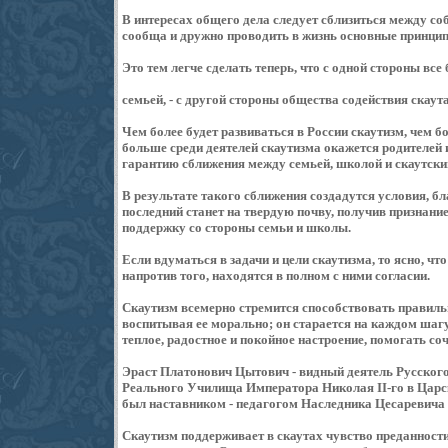
В интересах общего дела следует сблизиться между со
сообща и дружно проводить в жизнь основные принци
Это тем легче сделать теперь, что с одной стороны вс
семьей, - с другой стороны общества содействия скаут
Чем более будет развиваться в России скаутизм, чем 
больше среди деятелей скаутизма окажется родителей 
гарантию сближения между семьей, школой и скаутски
В результате такого сближения создадутся условия, б
последний станет на твердую почву, получив признание
поддержку со стороны семьи и школы.
Если вдуматься в задачи и цели скаутизма, то ясно, чт
напротив того, находятся в полном с ними согласии.
Скаутизм всемерно стремится способствовать правиль
воспитывая ее морально; он старается на каждом шагу
теплое, радостное и покойное настроение, помогать со
Эраст Платонович Цытович - видный деятель Русског
Реального Училища Императора Николая II-го в Царс
был наставником - педагогом Наследника Цесаревича
Скаутизм поддерживает в скаутах чувство преданности 