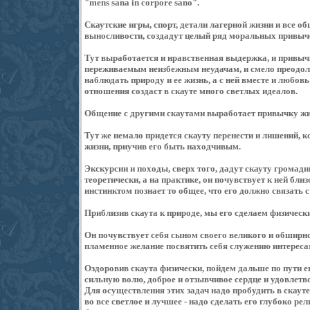
"mens sana in corpore sano".
Скаутские игры, спорт, детали лагерной жизни и все 
выносливости, создадут целый ряд моральных привыче
Тут выработается и нравственная выдержка, и привыч
переживаемым неизбежным неудачам, и смело преодол
наблюдать природу и ее жизнь, а с ней вместе и любов
отношения создаст в скауте много светлых идеалов.
Общение с другими скаутами выработает привычку жи
Тут же немало придется скауту перенести и лишений, к
жизни, приучив его быть находчивым.
Экскурсии и походы, сверх того, дадут скауту громадн
теоретически, а на практике, он почувствует к ней бл
инстинктом познает то общее, что его должно связать с
Приблизив скаута к природе, мы его сделаем физическ
Он почувствует себя сыном своего великого и обширног
пламенное желание посвятить себя служению интереса
Оздоровив скаута физически, пойдем дальше по пути е
сильную волю, доброе и отзывчивое сердце и удовлетв
Для осуществления этих задач надо пробудить в скауте 
во все светлое и лучшее - надо сделать его глубоко ре