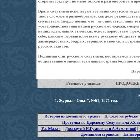
стороны создадут не мало толков и разговоров за и про
Враги скаутизма используют все наши скаутские неуда
такое сложное и разнообразное, как дело руководства 
смущаться. Твердо помня, что "не ошибается лишь тот,
усовершенствования нашей русской молодежи, следуя 
наших идей, наших этических основ, поработаем, прежд
себе, кликнем первый клич всему русскому обществу и
жизнерадостных, бодрых, верящих в свои силы, стре
русских скаутов.
Поднимая стяг русского скаутизма, постараемся возне
общественного мнения всей нашей страны большого зна
Царс
Реальное училище
ПРОДОЛЖЕН
1
. Журнал "Опыт", №61, 1971 год.
История из домашнего архива
|
Ц. Село на рубеже
Прогулка по Царскому Селу начала XX в
|
|
Ул. Малая
Дом-музей Н.Гумилева и А.Ахматовой
Домашняя страница
|
Евпатори