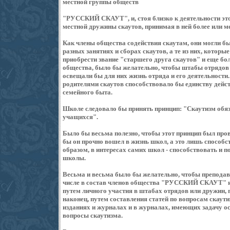
местной группы обществ
"РУССКИЙ СКАУТ", и, стоя близко к деятельности этог
местной дружины скаутов, принимая в ней более или ме
Как члены общества содействия скаутам, они могли б
разных занятиях и сборах скаутов, а те из них, которы
приобрести звание "старшего друга скаутов" и еще бо
общества, было бы желательно, чтобы штабы отрядов 
освещали бы для них жизнь отряда и его деятельности
родителями скаутов способствовало бы единству дейст
семейного быта.
Школе следовало бы принять принцип: "Скаутизм обяз
учащихся".
Было бы весьма полезно, чтобы этот принцип был прове
бы он прочно вошел в жизнь школ, а это лишь способ
образом, в интересах самих школ - способствовать и
школы.
Весьма и весьма было бы желательно, чтобы преподав
числе в состав членов общества "РУССКИЙ СКАУТ" и 
путем личного участия в штабах отрядов или дружин, 
наконец, путем составления статей по вопросам скау
изданиях и журналах и в журналах, имеющих задачу о
вопросы скаутизма.