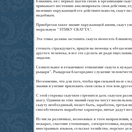
ближним, он с первых шагов своих в организации скау
привыкает постоянно анализировать свои действия, отд
явлениях окружающей его действительности, скаут по
подобным.
Приобретая такое знание окружающей жизни, скаут уясн
моральную "ЭТИКУ СКАУТА".
Эта этика должна заставить скаута помогать ближнему
утешать страждущего, придти на помощь к обездоленно
другого человека, и все это сделать не ради тщеславия
людьми.
Сознательное и отзывчивое отношение скаута к нуждам 
рыцаря". Рыцарски благородное служение человечеств
Несомненно, что для того, чтобы при сильной воле сл
знания и умение приложить свои силы в том или друго
С этой стороны скаутизм стремится дать скаутам разл
шагу. Одними из этих знаний скауты могут воспользов
скауту необходимый, может быть, заработок, третьи п
способствовать выработке характера, пятые дадут воз
Из числа различных, возможных в этом направлении, 
пожарах, спасение утопающих, электротехника, водоп
иностранных языков, сельское хозяйство, морское дело