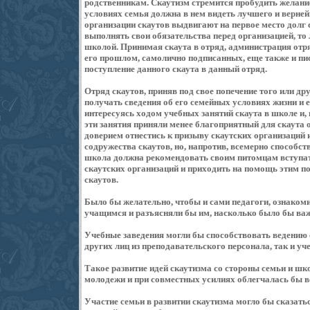
родственникам. Скаутизм стремится пробудить желание
условиях семья должна в нем видеть лучшего и верней
организации скаутов выдвигают на первое место долг 
выполнять свои обязательства перед организацией, то 
школой. Принимая скаута в отряд, администрация отря
его прошлом, самолично подписанных, еще также и пис
поступление данного скаута в данный отряд.
Отряд скаутов, приняв под свое попечение того или дру
получать сведения об его семейных условиях жизни и 
интересуясь ходом учебных занятий скаута в школе и, 
эти занятия приняли менее благоприятный для скаута о
доверием отнестись к призыву скаутских организаций и
содружества скаутов, но, напротив, всемерно способст
школа должна рекомендовать своим питомцам вступать
скаутских организаций и приходить на помощь этим п
скаутов.
Было бы желательно, чтобы и сами педагоги, ознаком
учащимся и разъясняли бы им, насколько было бы важн
Учебные заведения могли бы способствовать ведению 
других лиц из преподавательского персонала, так и у
Такое развитие идей скаутизма со стороны семьи и ш
молодежи и при совместных усилиях облегчалась бы в
Участие семьи в развитии скаутизма могло бы сказатьс