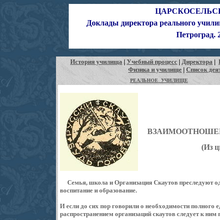
ЦАРСКОСЕЛЬС
Доклады директора реального учили
Петроград. 
История училища
|
Учебный процесс
|
Директора
|
Физика и училище
|
Список дея
РЕАЛЬНОЕ УЧИЛИЩЕ
ВЗАИМООТНОШЕН
(Из ц
Семья, школа и Организация Скаутов преследуют од
воспитание и образование.
И если до сих пор говорили о необходимости полного е
распространением организаций скаутов следует к ним п