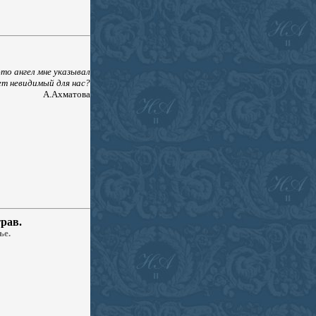
то ангел мне указывал
т невидимый для нас?
А.Ахматова
рав.
ье.