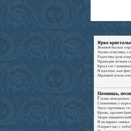
Ярко
кристальн
Жизней былых отр
Звуки созвучны, с
Радостны душ озар
Праведно вечная си
Крыл еле слышных
И вдалеке, как фиг
Мрачной земли оче
Помнишь
, песн
Г
лушь неведомых 
Становище у курга
Звук гортанных го
Кровь, оружия бря
Зверя хищнический
И полярное сиянье
Озаряет нас с тобо