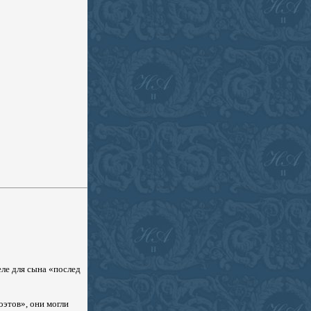
ле для сына «послед
этов», они могли