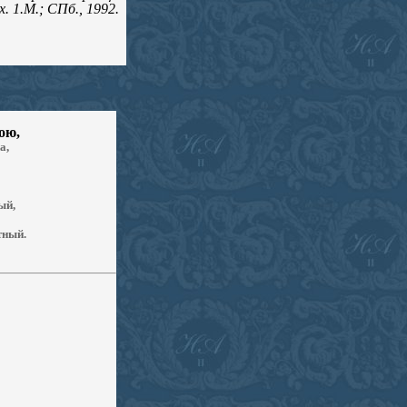
. 1.М.; СПб., 1992.
ною
,
а,
ый,
тный.