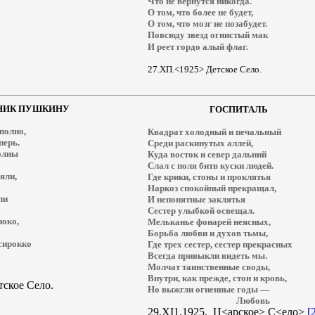
Что не вернутся никогда.
О том, что более не будет,
О том, что мозг не позабудет.
Повсюду звезд огнистый мак
И реет гордо алый флаг.
27.
ХП.<1925> Детское Село.
НИК ПУШКИНУ
ГОСПИТАЛЬ
полно,
Квадрат холодный и печальный
перь.
Среди раскинутых аллей,
олны
Куда восток и север дальний
Слал с поля битв куски людей.
яли,
Где крики, стоны и проклятья
Наркоз спокойный прекращал,
ли
И непонятные заклятья
Сестер улыбкой освещал.
ноко,
Мельканье фонарей неясных,
Борьба любви и духов тьмы,
сирокко
Где трех сестер, сестер прекрасных
Всегда привыкли видеть мы.
Молчат таинственные своды,
Внутри, как прежде, стон и кровь,
тское Село.
Но выжгли огненные годы —
Любовь
29.
XI
1.1925.
Ц<арское> С<ело>
[