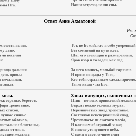
нному Нилу
Наши встречи, наши сны.
амы Пта.
Ответ
Анне Ахматовой
Или э
Све
милость велия,
Тот, не Божий, кто в себе уверенный
му дано.
Без сомнений на пути идет.
л ли веселия
Шаг его звенящий и размеренный,
но.
Ярок взор и холоден, как лед.
арница дальняя
За него молись, мольбой горячею
одень прияла
И проси пощады у Того,
ы печальная,
Кто тебя страданьем сделал зрячею.
е звала.
Ты не наша - ты Его.
я
мгла.
Запах
вянущих, скошенных т
еж зорьных берегов,
Птиц—ночных привидений мелькан
фира трепетанье,
Бархат нежно зеленых мурав,
ых стихов,
Переливчатых звезд трепетанье.
лунное сиянье.
Светляков неисчерпанный клад,
атных облаков,
Чрезполосье не сжатого хлеба,
ристальное блистанье,
И клочками багряный закат,
дных от оков,
В синеве утонувшего неба.
снувшее желанье.
С вами я свое лучшее слил