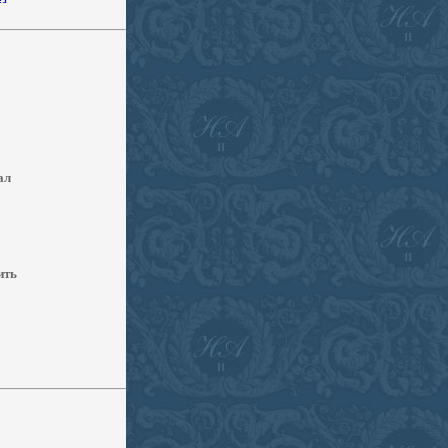
ал
ить