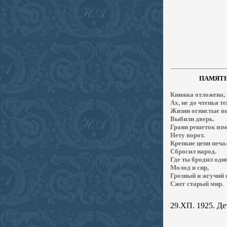
ПАМЯТ
Книжка отложена, 
Ах, не до чтенья те
Жизни огнистые в
Выбили дверь.
Грани решеток изм
Нету ворот.
Крепкие цепи печа
Сбросил народ.
Где ты бродил оди
Молод и сир,
Грозный и жгучий 
Сжег старый мир.
29.
ХП. 1925. Де