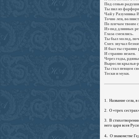
Под сенью радушн
Ты пил из фарфор
Чай у Разумника 
Точно лен, волнис
По плечам твоим с
Из-под длинных р
Глаза смеялись.
Ты был молод, поч
Смех звучал безмя
И был ты странно 
И странно нежен.
Через годы, рдяны
Выросли крылья-р
Ты стал певцом св
Тоски и муки.
1.
Название села, в 
2
. О «трех сестрах
3.
В стихотворении
него царя всея Рус
.
4
О знакомстве Ге