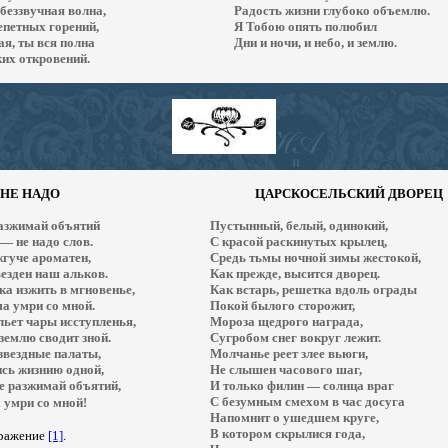
беззвучная волна,
Радость жизни глубоко объемлю.
епетных горений,
Я Тобою опять полюбил
я, ты вся полна
Дни и ночи, и небо, и землю.
их откровений.
НЕ НАДО
ЦАРСКОСЕЛЬСКИЙ ДВОРЕЦ
 разжимай объятий
Пустынный, белый, одинокий,
— не надо слов.
С красой раскинутых крылец,
жгуче ароматен,
Средь тьмы ночной зимы жестокой,
везден наш альков.
Как прежде, высится дворец.
а изжить в мгновенье,
Как встарь, решетка вдоль ограды
а умри со мной.
Покой былого сторожит,
ьет чары исступленья,
Мороза щедрого награда,
землю сводит зной.
Сугробом снег вокруг лежит.
звездные палаты,
Молчанье реет злее вьюги,
сь жизнию одной,
Не слышен часового шаг,
е разжимай объятий,
И только филин — солнца враг
С безумным смехом в час досуга
 умри со мной!
Напомнит о ушедшем круге,
В котором скрылися года,
ражение
[1]
.