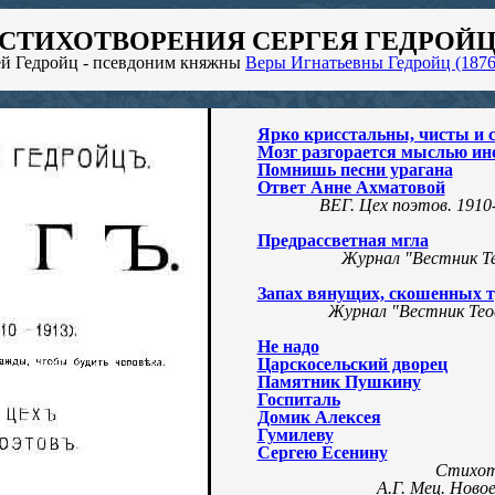
СТИХОТВОРЕНИЯ СЕРГЕЯ ГЕДРОЙ
й Гедройц - псевдоним княжны
Веры Игнатьевны Гедройц (1876
Ярко крисстальны, чисты и
Мозг разгорается мыслью ин
Помнишь песни урагана
Ответ Анне Ахматовой
ВЕГ. Цех поэтов. 1910-
Предрассветная мгла
Журнал "Вестник Те
Запах вянущих, скошенных 
Журнал "Вестник Тео
Не надо
Царскосельский дворец
Памятник Пушкину
Госпиталь
Домик Алексея
Гумилеву
Сергею Есенину
Стихот
А.Г. Мец. Ново