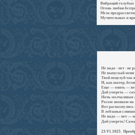
Вибраций голубых 
Огонь любви безтр
Мгла предрассветна
Мучительных и ярк
Не надо - нет - не
Не выпускай меня 
Твой поцелуй так 
И, как шатер, безз
Еще — опять — век
Дай умереть — сам
Ночь молчаливая л
Росою звонкою на 
Вот распахнулись 
В лобзаньи сливши
Не надо — нет — н
Дай умереть! Сама
23.
V
1.1925.
Преоб