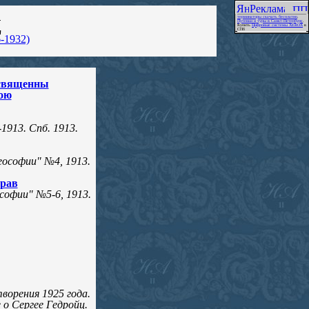
терминаторы скачать бесплатно
.
Ц
Путевки и туры в Санкт-Петербург,
.
Купить
Цифровые системы XEROX
в
СПб
-1932)
 священны
ою
1913. Спб. 1913.
ософии" №4, 1913.
трав
софии" №5-6, 1913.
ворения 1925 года.
е о Сергее Гедройц.