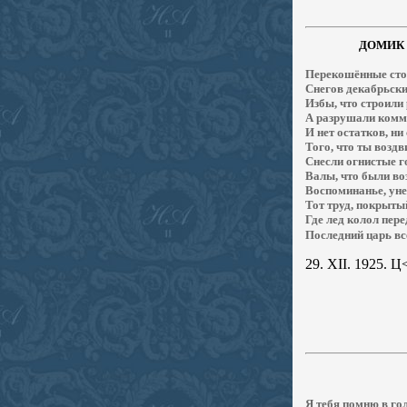
ДОМИК
Пе
рекошённые сто
Снегов декабрьски
Избы, что строили
А разрушали комм
И нет остатков, ни 
Того, что ты воздв
Снесли огнистые г
Валы, что были во
Воспоминанье, уне
Тот труд, покрыты
Где лед колол пер
Последний царь вс
29.
XII
. 1925.
Ц<
Я тебя помню в го