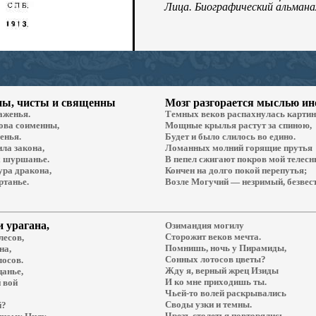
Лица.
Биографический альманах
ы, чисты и священны
Мозг
разгорается мыслью и
аженья.
Темных веков распахнулась картин
лова соименны,
Мощные крылья растут за спиною,
енья.
Будет и было слилось во едино.
ла закона,
Ломанных молний горящие прутья
 шуршанье.
В пепел сжигают покров мой телесн
ура дракона,
Кончен на долго покой перепутья;
ртанье.
Возле Могучий — незримый, безвес
и урагана
,
Озимандия могилу
Сторожит веков мечта.
лесов,
Помнишь, ночь у Пирамиды,
на,
Сонных лотосов цветы?
лосов.
Жду я, верный жрец Изиды
цанье,
И ко мне приходишь ты.
 вой
Чьей-то волей раскрывались
Своды узки и темны.
й?
Чрезъ столетья повторялись