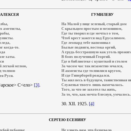
 АЛЕКСЕЯ
ГУМИЛЕВУ
лбы,
На Малой улице зеленый, старый дом
х аметисты,
С крыльцом простым и мезонином,
 рабы,
Где ты творил и где мечтал о том,
унисты.
Чтоб крест зажегся над Ерусалимом.
следа,
Где леопард тебе напоминал
иг когда-то.
Былые подвиги, востока оргий,
ода
А грудь бесстрашную как уголь прожиг
зле хаты.
В боях полученный Георгий.
си
Где в библиотеке с кушеткой и столом
й легкой мглою,
За часом час так незаметно мчался,
ед толпою
И акмеисты где толпилися кругом,
И где Гиперборей рождался.
ея Руси.
Ты жил весь в будущем, таинственная н
арское> С<ело>
[3]
.
Служенья твоего лишь намечалась.
Того, за что не захотел ты жить,
За то, что, как мечта блеснув, умчалось.
30. XII. 1925.
[4]
СЕРГЕЮ ЕСЕНИНУ
лубой рубашке
Не узнать нам, что бушевало