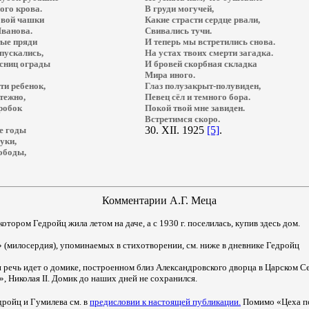
ого крова.
В груди могучей,
овой чашки
Какие страсти сердце рвали,
Иванова.
Свивались тучи.
тые пряди
И теперь мы встретились снова.
пускались,
На устах твоих смерти загадка.
есниц ограды
И бровей скорбная складка
Мира иного.
ти ребенок,
Глаз полузакрыт-полувиден,
тежно,
Певец сёл и темного бора.
робок
Покой твой мне завиден.
Встретимся скоро.
30.
XII.
1925
[5]
.
е годы
уки,
ободы,
Комментарии А.Г. Меца
котором Гедройц жила летом на даче, а с 1930 г. поселилась, купив здесь дом.
» (милосердия), упоминаемых в стихотворении, см. ниже в дневнике Гедройц
 речь идет о домике, построенном близ Александровского дворца в Царском Се
и», Николая
II
. Домик до наших дней не сохранился.
дройц и Гумилева см. в
предисловии к настоящей публикации.
Помимо «Цеха по