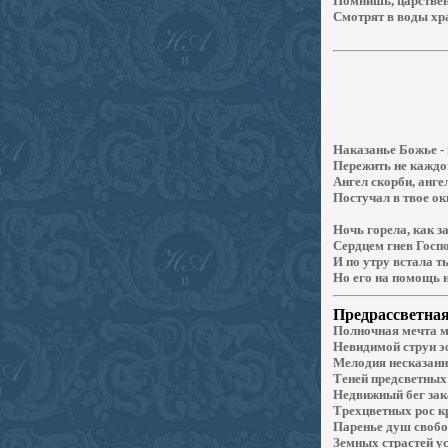
Помнишь, царстве
Смотрят в воды хр
Наказанье Божье - 
Пережить не каждо
Ангел скорби, анге
Постучал в твое ок
Ночь горела, как з
Сердцем гнев Госп
И по утру встала т
Но его на помощь н
Предрассветна
Полночная
мечта м
Невидимой струи э
Мелодия несказанн
Теней предсветных 
Недвижный бег зак
Трехцветных рос к
Паренье душ свобо
Земных страстей у