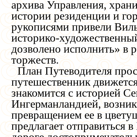
архива Управления, хран
истории резиденции и гор
рукописями привели Виль
историко-художественный
дозволено исполнить» в
торжеств.
План Путеводителя прос
путешественник движется 
знакомится с историей С
Ингерманландией, возни
превращением ее в цветущ
предлагает отправиться в
дороге достопримечатель