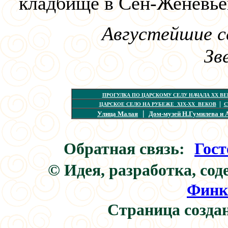
кладбище в Сен-Женевье
Августейшие с
Зв
ПРОГУЛКА ПО ЦАРСКОМУ СЕЛУ НАЧАЛА XX ВЕ
|
ЦАРСКОЕ СЕЛО НА РУБЕЖЕ XIX-XX ВЕКОВ
С
|
Улица Малая
Дом-музей Н.Гумилева и 
Обратная связь:
:
Гост
© Идея, разработка, сод
Финк
Страница создан