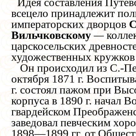
Идея составления Путев
всецело принадлежит пол
императорских дворцов
С
Вильчковскому
—
коллек
царскосельских древносте
художественных кружков К
Он происходил из С.-Пе
октября 1871 г. Воспитыв
г. состоял пажом при Вы
корпуса в 1890 г. начал В
гвардейском Преображенс
заведовал певческим хоро
1898—1899 гг. от Общест