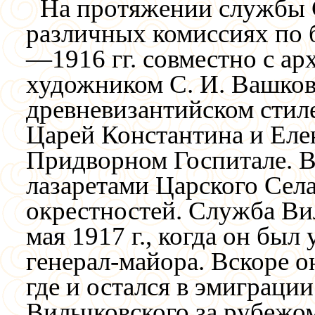
На протяжении службы С
различных комиссиях по б
—1916 гг. совместно с ар
художником С. И. Вашков
древневизантийском стил
Царей Константина и Еле
Придворном Госпитале. В
лазаретами Царского Сел
окрестностей. Служба Ви
мая 1917 г., когда он был
генерал-майора. Вскоре он
где и остался в эмиграци
Вильчковского за рубежо