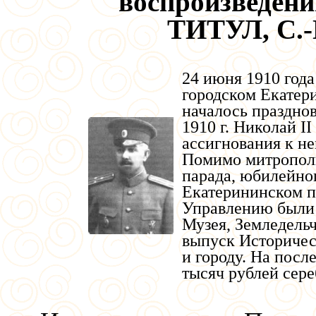
воспроизведени
ТИТУЛ, С.-
24 июня 1910 год
городском Екатер
началось празднов
1910 г. Николай I
ассигнования к н
Помимо митрополи
парада, юбилейног
Екатерининском п
Управлению были 
Музея, Земледель
выпуск Историчес
и городу. На посл
тысяч рублей сере