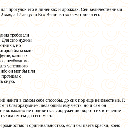
 для прогулок его в линейках и дрожках. Сей величественный
 мая, а 17 августа Его Величество осматривал его
дания требовали
. Для сего нужны
ботники, но
которой бы можно
футов, каковых
ого, необходимо
для усп
е
шн
о
го
:
ибо он мог бы или
 протекая с
ь оную.
щий найти в самом себе
способы, до сих пор еще неизвестные. Г.
м и благоразумием, делающим ему честь; но и сам он
, не возможно не подивиться
сооружению ворот сих в течение
а сухим путем до сего
места.
громностью и оригинальностью, если бы цвета краски, коею