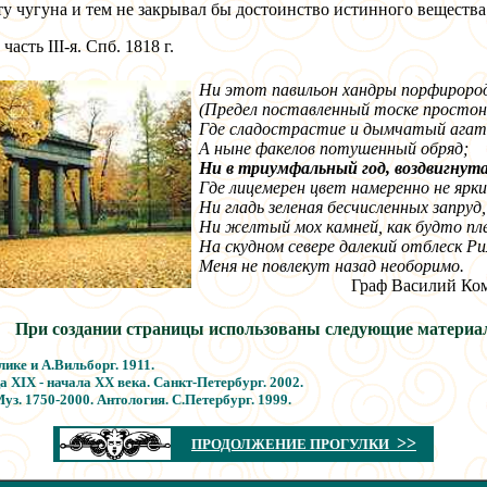
у чугуна и тем не закрывал бы достоинство истинного вещества
асть III-я. Спб. 1818 г.
Ни этот павильон хандры порфироро
(Предел поставленный тоске простон
Где сладострастие и дымчатый агат
А ныне факелов потушенный обряд;
Ни в триумфальный год, воздвигнута
Где лицемерен цвет намеренно не ярки
Ни гладь зеленая бесчисленных запруд
Ни желтый мох камней, как будто пле
На скудном севере далекий отблеск Ри
Меня не повлекут назад необоримо.
Граф Василий Ко
При создании страницы использованы следующие материа
лике и А.Вильборг. 1911.
 XIX - начала XX века. Санкт-Петербург. 2002.
Муз. 1750-2000. Антология. С.Петербург. 1999.
>>
ПРОДОЛЖЕНИЕ ПРОГУЛКИ