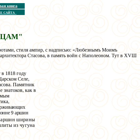
вая книга
Е САЙТА
ВЦАМ"
ротами, стиля ампир, с надписью: «Любезнымъ Моимъ
 архитектора Стасова, в память войн с Наполеоном. Тут в ХVШ
в 1818 году
Царском Селе,
асова. Памятник
 знатоков, как в
самым
ика,
держивающих
онне 9 аршин
 аршин ширины
литы из чугуна