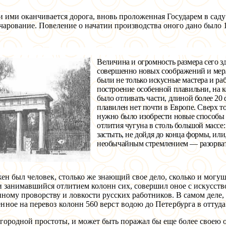
и ими оканчивается дорога, вновь проложенная Государем в саду
рование. Повеление о начатии производства оного дано было 12
Величина и огромность размера сего з
совершенно новых соображений и мер
были
не только искусные мастера и ра
построение особе
нн
ой плавильни, на 
было отливать части,
длиной более 20 
плавилен нет почти в
Европ
е
.
Сверх т
нужно было изобр
е
сти новые способы 
отлит
ия
чугуна в столь большой масс
е
застыть, не дойдя до конца формы, или,
необычайным стремлением — разорват
ен был человек, столько же знающий свое дело, сколько и могу
 занимавшийся отлитием колонн сих, совершил оное с искусство
нному проворству и ловкости русских работников. В самом деле
нное на перевоз колонн 560 верст водою до Петербурга в оттуд
городной простоты, и может быть поражал бы еще более своею о