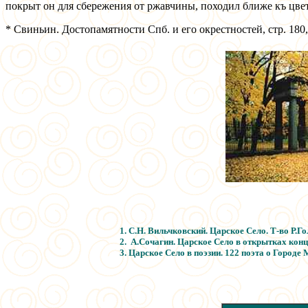
покрыт он для сбережения от ржавчины, походил ближе къ цвет
* Свиньин. Достопамятности Спб. и его окрестностей, стр. 180, ч
1. С.Н. Вильчковский. Царское Село. Т-во Р.Го
2. А.Сочагин. Царское Село в открытках конца
3.
Царское Село в поэзии. 122 поэта о Городе 