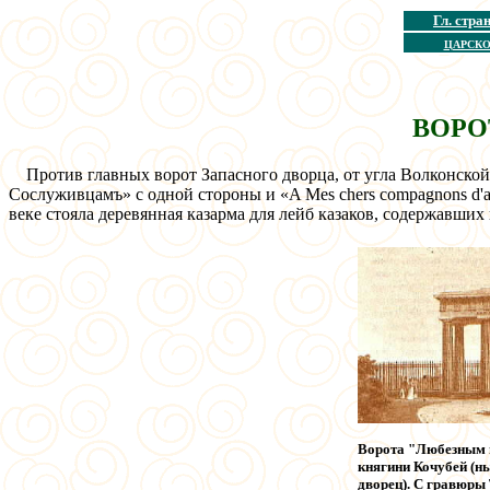
Гл. стра
ЦАРСКО
ВОРО
Против главных ворот Запасного дворца, от угла Волконской
Сослуживцамъ» с одной стороны и «A Mes chers compagnons d'a
веке стояла деревянная казарма для лейб казаков, содержавши
Ворота "Любезным 
княгини Кочубей (
дворец). С гравюры 