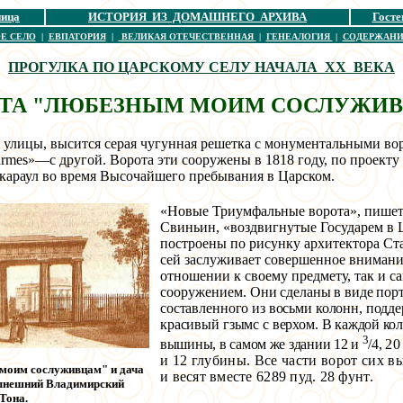
ница
ИСТОРИЯ ИЗ ДОМАШНЕГО АРХИВА
Госте
Е СЕЛО
|
ЕВПАТОРИЯ
|
ВЕЛИКАЯ ОТЕЧЕСТВЕННАЯ
|
ГЕНЕАЛОГИЯ
|
СОДЕРЖАНИ
ПРОГУЛКА ПО ЦАРСКОМУ СЕЛУ НАЧАЛА XX ВЕКА
ТА "ЛЮБЕЗНЫМ МОИМ СОСЛУЖИ
 улицы, высится серая чугунная решетка с монументальными во
rmes»—с другой. Ворота эти сооружены в 1818 году, по проекту
х караул во время Высочайшего пребывания в Царском.
«Новые Триумфальные ворота», пишет 
Свиньин, «воздвигнутые Государем в 
построены по рисунку архитектора Ст
сей заслуживает совершенное внимание
отношении к своему
предмету, так и 
соору
жением.
Они сделаны в виде порт
составленного из восьми колонн, под
красивый гзымс с верхом. В
каждой кол
3
вышины, в самом же здании 12 и
/4,
20
и 12 глубины. Все части ворот сих
вы
моим сослуживцам" и дача
и весят вместе 6289 пуд. 28 фунт.
нынешний Владимирский
Тона.