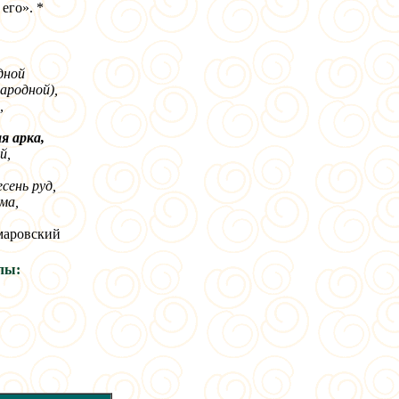
 его». *
дной
ародной),
,
я арка,
й,
,
сень руд,
ма,
маровский
лы: