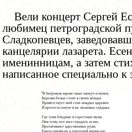
Вели концерт Сергей Ес
любимец петроградской 
Сладкопевцев, заведовав
канцелярии лазарета. Есе
именинницам, а затем сти
написанное специально к 
"В багровом зареве закат шипуч и пенен,
Березки белые стоят в своих венцах.
Приветствует мой стих младых царевен
И кротость юную в их ласковых сердцах.
Где тени бледные и горестные муки,
Они тому, кто шел страдать за нас,
Протягивают царственные руки,
Благославляя их к грядущей жизни час.