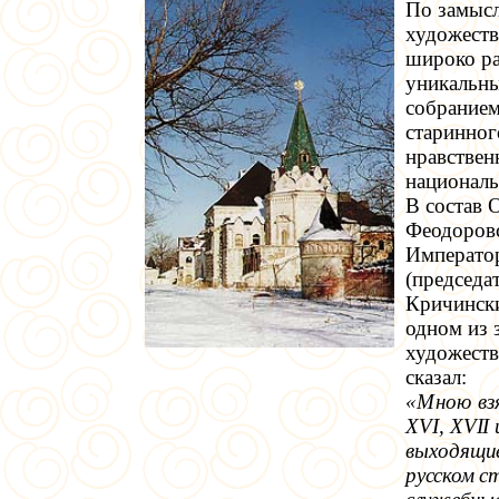
По замыс
художеств
широко ра
уникальны
собранием
старинног
нравствен
национал
В состав 
Феодоровс
Императо
(председа
Кричински
одном из 
художеств
сказал:
«Мною вз
XVI
,
XVII
выходящи
русском с