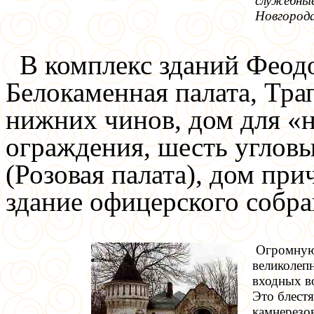
служебны
Новгород
В комплекс зданий Феодо
Белокаменная палата, Трап
нижних чинов, дом для «
ограждения, шесть угловы
(Розовая палата), дом при
здание офицерского собран
Огромную 
великолепн
входных в
Это блест
камнерезо