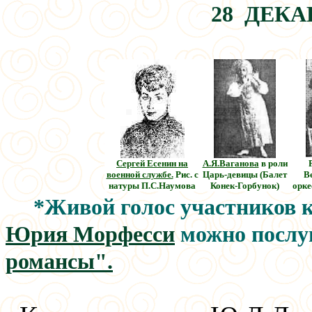
28 ДЕКА
Сергей Есенин на
А.Я.Ваганова
в роли
военной службе.
Рис. с
Царь-девицы (Балет
В
натуры П.С.Наумова
Конек-Горбунок)
орке
*Живой голос участников 
Юрия Морфесси
можно послу
романсы".