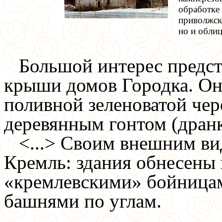
обработке
приволжск
но и обли
Большой интерес предст
крыши домов Городка. О
поливной зеленоватой че
деревянным гонтом (дран
<...> Своим внешним ви
Кремль: здания обнесены 
«кремлевскими» бойница
башнями по углам.