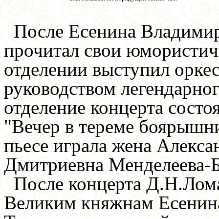
После Есенина Владимир
прочитал свои юмористич
отделении выступил оркес
руководством легендарно
отделение концерта состо
"Вечер в тереме боярышни
пьесе играла жена Алекс
Дмитриевна Менделеева-
После концерта Д.Н.Лома
Великим княжнам Есенина