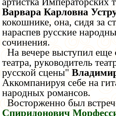
артистка Императорских т
Варвара Карловна Устр
кокошнике, она, сидя за с
нараспев русские народны
сочинения.
На вечере выступил еще 
театра, руководитель теат
русской сцены"
Владимир
Аккомпанируя себе на гит
народных романсов.
Восторженно был встре
Спиридонович Морфесс