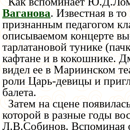
Как вспоминает Ю.Д.Лом
Ваганова
. Известная в то
признанным педагогом кла
описываемом концерте вы
тарлатановой тунике (пачк
кафтане и в кокошнике. 
видел ее в Мариинском те
роли Царь-девицы и приг
балета.
Затем на сцене появилас
которой в разные годы в
Л.В.Собинов. Вспоминая о