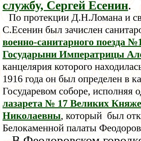
службу, Сергей Есенин
.
По протекции Д.Н.Ломана и св
С.Есенин был зачислен санитар
военно-санитарного поезда №
Государыни Императрицы Ал
канцелярия которого находилас
1916 года он был определен в 
Государевом соборе, исполняя 
лазарета № 17 Великих Княж
Николаевны
, который был отк
Белокаменной палаты Феодоровс
В Феодоровском городке