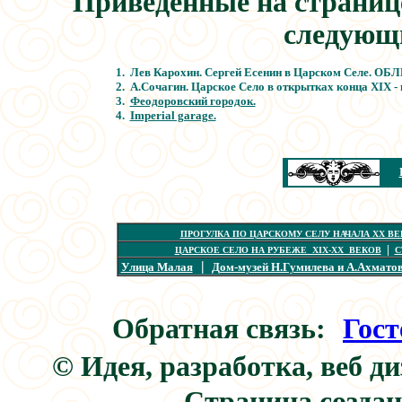
Приведенные на страниц
следующ
1.
Лев Карохин. Сергей Есенин в Царском Селе. ОБЛИ
2. А.Сочагин. Царское Село в открытках конца XIX - 
3.
Феодоровский городок.
4.
Imperial garage.
ПРОГУЛКА ПО ЦАРСКОМУ СЕЛУ НАЧАЛА XX ВЕ
|
ЦАРСКОЕ СЕЛО НА РУБЕЖЕ XIX-XX ВЕКОВ
С
|
Улица Малая
Дом-музей Н.Гумилева и А.Ахмато
Обратная связь:
:
Гост
© Идея, разработка, веб д
Страница создана