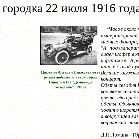
городка 22 июля 1916 год
Часов около
"
императорский 
медные фонари,
"А" под импера
сидел шофер в к
и фуражке. А ря
шапке с алой с
Царевич Алексей Николаевич за
Великие княжны
рулем любимого автомобиля
концерт.
Николая II - "Делоне-де
Одеты сегодня 
Бельвиль". 1909г
.
костюме сестры 
цвета. Это редк
одеты. Обыкнове
ходят в шерстян
а вокруг шеи за
кофточках, заме
Из во
Д.Н.Ломана - Ю