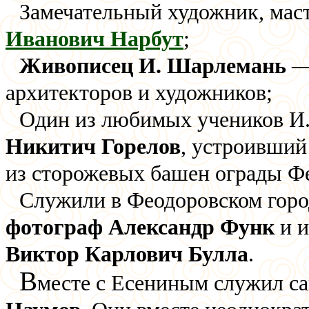
Замечательный художник, маст
Иванович Нарбут
;
Живописец И. Шарлемань
— 
архитекторов и художников;
Один из любимых учеников И.
Никитич Горелов
, устроивший
из сторожевых башен ограды Фе
Служили в Феодоровском гор
фотограф Александр Функ
и и
Виктор Карлович Булла
.
В
месте с Есениным служил с