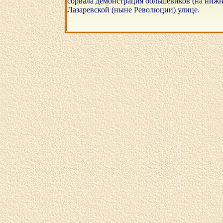
сорвала демонстрация большевиков (на ниж
Лазаревской (ныне Революции) улице.