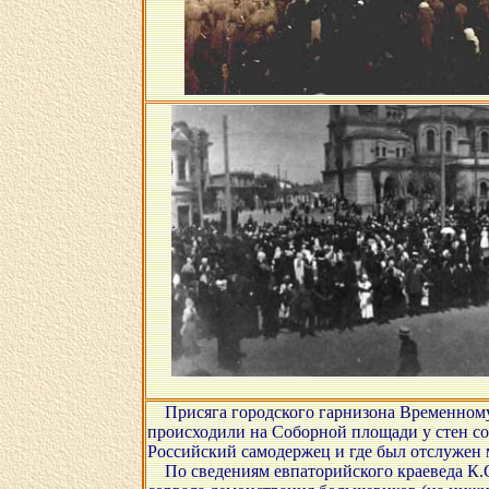
Присяга городского гарнизона Временному п
происходили на Соборной площади у стен соб
Российский самодержец и где был отслужен м
По сведениям евпаторийского краеведа К.С. 