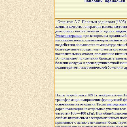
Павлович Афанасьев
Открытие А.С. Поповым радиоволн (1895) 
лампы в качестве генератора высокочастотн
диатермии способствовали созданию
индук
Электротерапии
, при котором на организм
магнитным полем, оказывающим главным обр
воздействия повышается температура тканей
более крупные сосуды, улучшается кровос
воспалительных очагов, повышению интенси
Э. применяют при лечении бронхита, пневмо
болезни желудка и двенадцатиперстной кишк
полиневритов, гипертонической болезни и д
После разработки в 1891 г. изобретателем Т
трансформации напряжения французский физи
основанные на открытии Теслы
метода элек
дарсонвализации на отдельные участки тел
частоты (100—400 кГц). При общей дарсон
слабым импульсным электромагнитным поле
применяют с целью уменьшения боли, парест
эластичности сосудистых стенок при болезни